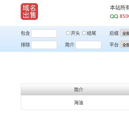
本站所
QQ
包含
开头
结尾
后缀
排除
简介
平台
简介
海油