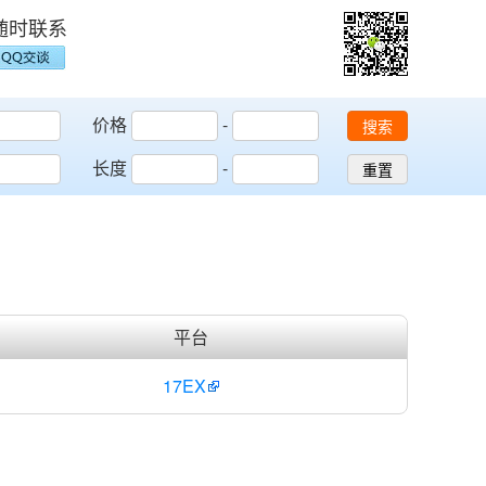
随时联系
价格
-
搜索
长度
-
重置
平台
17EX