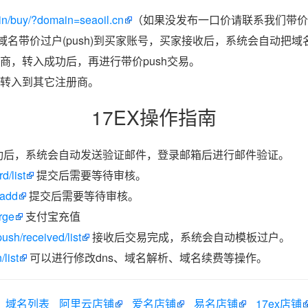
in/buy/?domain=seaoil.cn
（如果没发布一口价请联系我们带价p
把域名带价过户(push)到买家账号，买家接收后，系统会自动把
商，转入成功后，再进行带价push交易。
转入到其它注册商。
17EX操作指南
功后，系统会自动发送验证邮件，登录邮箱后进行邮件验证。
d/list
提交后需要等待审核。
/add
提交后需要等待审核。
rge
支付宝充值
ush/received/list
接收后交易完成，系统会自动模板过户。
list
可以进行修改dns、域名解析、域名续费等操作。
域名列表
阿里云店铺
爱名店铺
易名店铺
17ex店铺