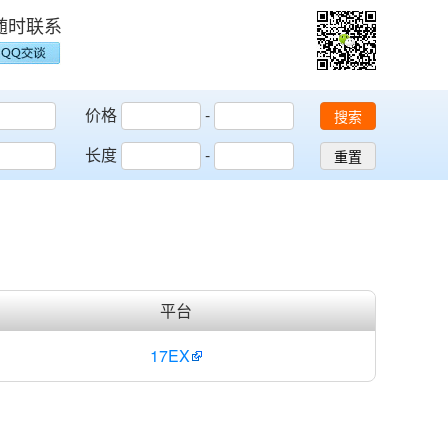
随时联系
价格
-
搜索
长度
-
重置
平台
17EX