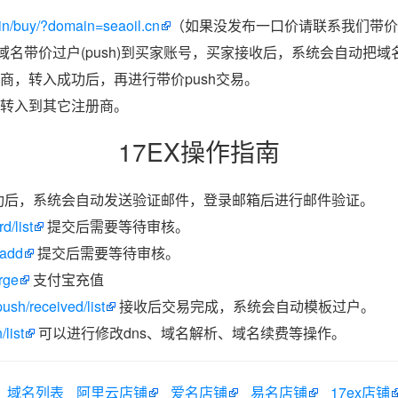
in/buy/?domain=seaoil.cn
（如果没发布一口价请联系我们带价p
把域名带价过户(push)到买家账号，买家接收后，系统会自动把
商，转入成功后，再进行带价push交易。
转入到其它注册商。
17EX操作指南
功后，系统会自动发送验证邮件，登录邮箱后进行邮件验证。
d/list
提交后需要等待审核。
/add
提交后需要等待审核。
rge
支付宝充值
ush/received/list
接收后交易完成，系统会自动模板过户。
list
可以进行修改dns、域名解析、域名续费等操作。
域名列表
阿里云店铺
爱名店铺
易名店铺
17ex店铺