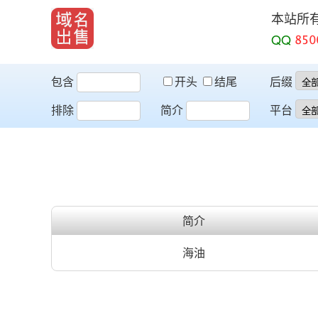
本站所
QQ
包含
开头
结尾
后缀
排除
简介
平台
简介
海油